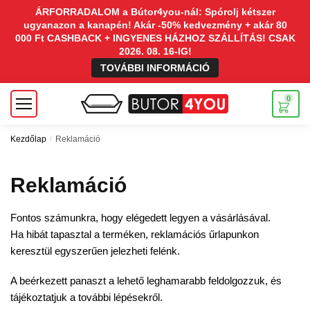
ÁRFORRADALOM a Bútor4you-nál: Spórolj kétszer
ugyanazon a kanapén! Akár -50% kedvezmény + akár 80
000 Ft CASHBACK + INGYENES HÁZHOZ SZÁLLÍTÁS! CSAK
2026. 08. 16-IG!
TOVÁBBI INFORMÁCIÓ
0
Kezdőlap
/
Reklamáció
Reklamáció
Fontos számunkra, hogy elégedett legyen a vásárlásával.
Ha hibát tapasztal a terméken, reklamációs űrlapunkon
keresztül egyszerűen jelezheti felénk.
A beérkezett panaszt a lehető leghamarabb feldolgozzuk, és
tájékoztatjuk a további lépésekről.