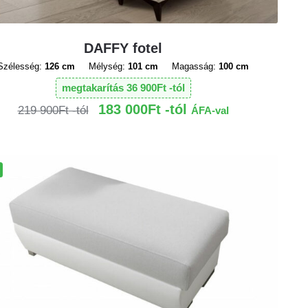
DAFFY fotel
Szélesség:
126 cm
Mélység:
101 cm
Magasság:
100 cm
megtakarítás
36 900
Ft
183 000
Ft
219 900
Ft
ÁFA-val
!