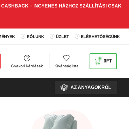
00 Ft CASHBACK + INGYENES HÁZHOZ SZÁLLÍTÁS! CSAK
MÉNYEK
RÓLUNK
ÜZLET
ELÉRHETŐSÉGÜNK
0
0
FT
Gyakori kérdések
Kívánságlista
AZ ANYAGOKRÓL