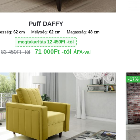
Puff DAFFY
lesség:
62 cm
Mélység:
62 cm
Magasság:
48 cm
megtakarítás
12 450
Ft
71 000
Ft
83 450
Ft
ÁFA-val
-17%
Akció