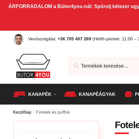
ÁRFORRADALOM a Bútor4you-nál: Spórolj kétszer u
Vevőszolgálat:
+36 705 407 269
(Hétfő-péntek: 11:00 – 
KANAPÉK
KANAPÉÁGYAK
F
Kezdőlap
/
Fotelek és puffok
Fotel