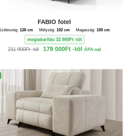
FABIO fotel
Szélesség:
128 cm
Mélység:
102 cm
Magasság:
100 cm
megtakarítás
32 900
Ft
179 000
Ft
211 900
Ft
ÁFA-val
!