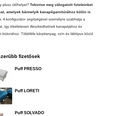
y plusz ülőhelyet?
Tekintse meg válogatott foteleinket
kat, amelyek bármelyik kanapégarnitúrához külön is
k
. A konfigurátor segítségével személyre szabhatja a
at, így tökéletesen illeszkedhetnek kanapéjához és
i bútorához. Többféle kárpitanyag, szín és lábtípus közül
zerűbb fizetősek
Puff PRESSO
Puff LORETI
Puff SOLVADO