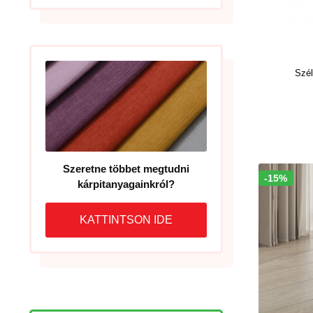
Szé
Szeretne többet megtudni
-15%
Akció!
kárpitanyagainkról?
KATTINTSON IDE