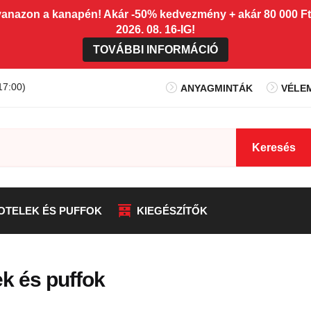
gyanazon a kanapén! Akár -50% kedvezmény + akár 80 0
2026. 08. 16-IG!
TOVÁBBI INFORMÁCIÓ
17:00)
ANYAGMINTÁK
VÉLE
Keresés
OTELEK ÉS PUFFOK
KIEGÉSZÍTŐK
ek és puffok