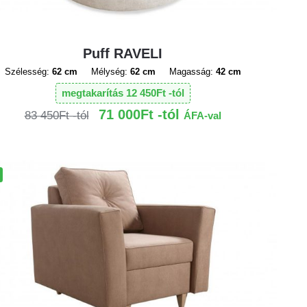
Puff RAVELI
Szélesség:
62 cm
Mélység:
62 cm
Magasság:
42 cm
megtakarítás
12 450
Ft
71 000
Ft
83 450
Ft
ÁFA-val
!