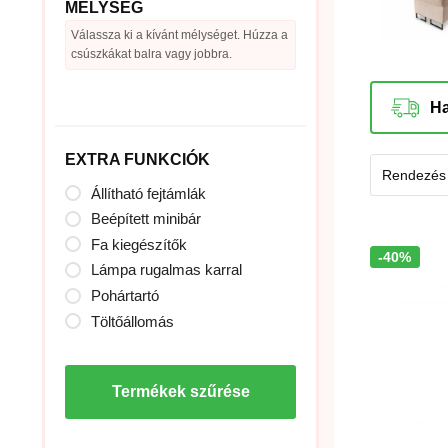
MÉLYSÉG
Válassza ki a kívánt mélységet. Húzza a
csúszkákat balra vagy jobbra.
EXTRA FUNKCIÓK
Állítható fejtámlák
Beépített minibár
Fa kiegészítők
-40%
Akció!
Lámpa rugalmas karral
Pohártartó
Töltőállomás
Termékek szűrése