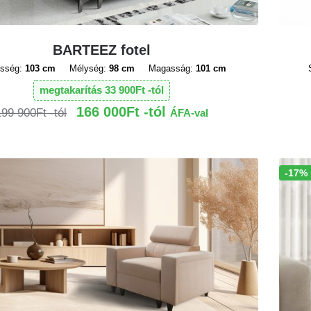
BARTEEZ fotel
sség:
103 cm
Mélység:
98 cm
Magasság:
101 cm
megtakarítás
33 900
Ft
166 000
Ft
199 900
Ft
ÁFA-val
-17%
Akció