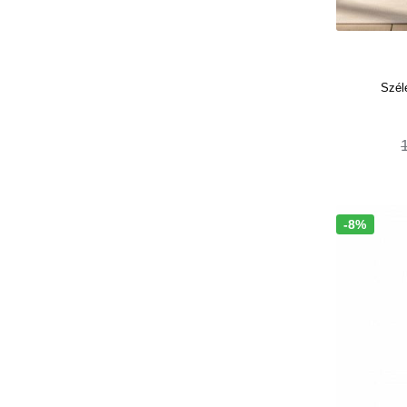
Szél
-8%
Akció!