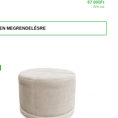
67 000
Ft
ÁFA-val
!