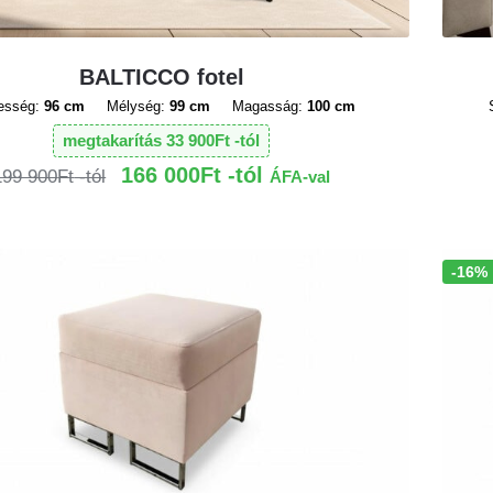
BALTICCO fotel
esség:
96 cm
Mélység:
99 cm
Magasság:
100 cm
megtakarítás
33 900
Ft
166 000
Ft
199 900
Ft
ÁFA-val
-16%
Akció