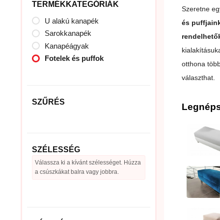
TERMÉKKATEGÓRIÁK
Szeretne eg
U alakú kanapék
és puffjain
Sarokkanapék
rendelhető
Kanapéágyak
kialakításuk
Fotelek és puffok
otthona több
választhat.
SZŰRÉS
Legnéps
SZÉLESSÉG
Válassza ki a kívánt szélességet. Húzza
a csúszkákat balra vagy jobbra.