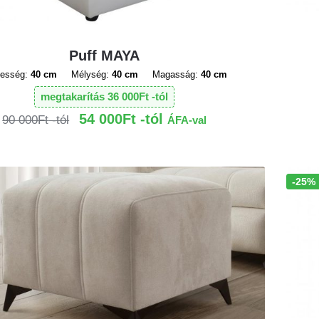
Puff MAYA
lesség:
40 cm
Mélység:
40 cm
Magasság:
40 cm
megtakarítás
36 000
Ft
54 000
Ft
90 000
Ft
ÁFA-val
-25%
Akció