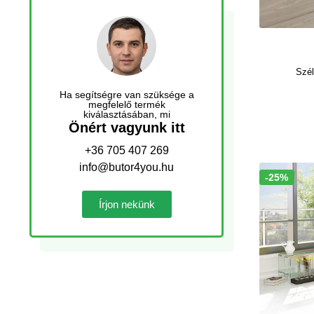
Szé
Ha segítségre van szüksége a
megfelelő termék
kiválasztásában, mi
Önért vagyunk itt
+36 705 407 269
info@butor4you.hu
-25%
Akció!
Írjon nekünk