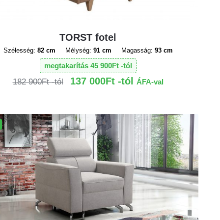
TORST fotel
Szélesség:
82 cm
Mélység:
91 cm
Magasság:
93 cm
megtakarítás
45 900
Ft
137 000
Ft
182 900
Ft
ÁFA-val
!