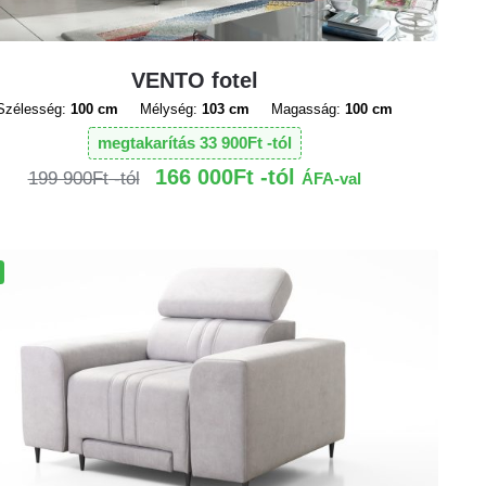
VENTO fotel
Szélesség:
100 cm
Mélység:
103 cm
Magasság:
100 cm
megtakarítás
33 900
Ft
166 000
Ft
199 900
Ft
ÁFA-val
!