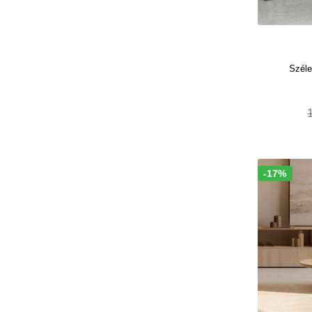
Széle
-17%
Akció!